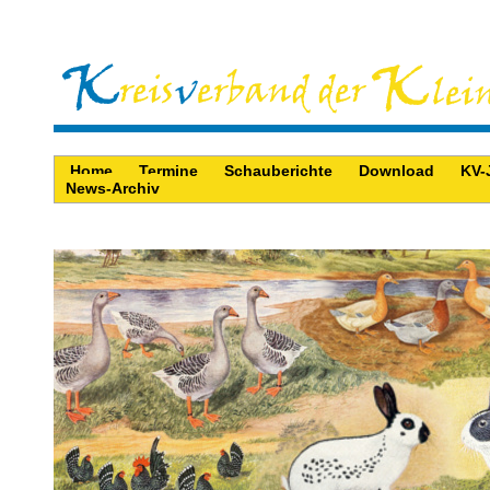
Home
Termine
Schauberichte
Download
KV-
News-Archiv