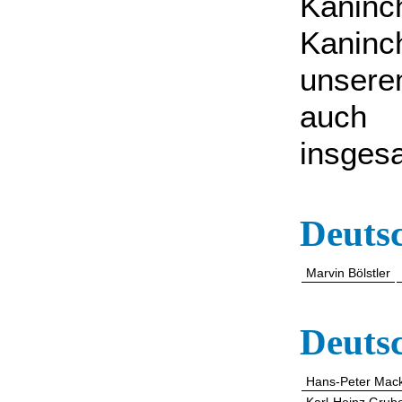
Kanin
Kanin
unsere
auch 
insges
Deuts
Marvin Bölstler
Deutsc
Hans-Peter Mac