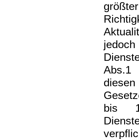
größte
Richti
Aktual
jedoch
Dienst
Abs.1 
diesen
Gesetz
bis 
Diens
verpf