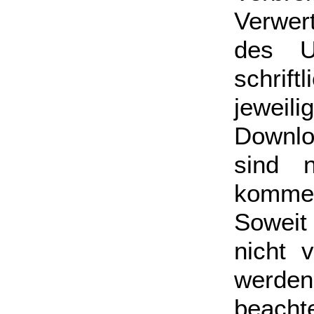
Verwer
des U
schri
jeweil
Downlo
sind n
kommer
Soweit
nicht 
werden
beach