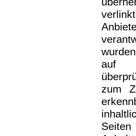
übern
verlink
Anbiet
verantw
wurden
auf m
überprü
zum Ze
erke
inhalt
Seite