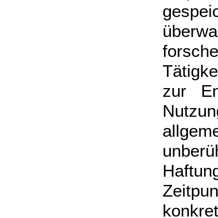
gespei
überwa
forsch
Tätigk
zur En
Nutzun
allgem
unber
Haftu
Zeitp
konkre