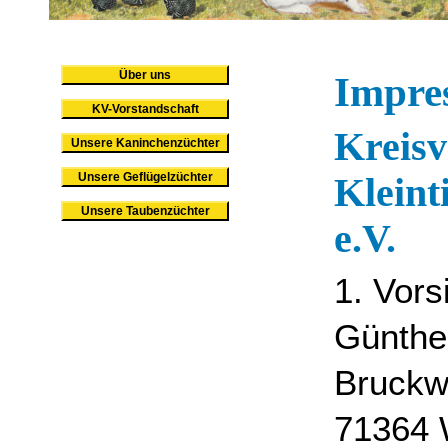
Über uns
Impre
KV-Vorstandschaft
Kreisv
Unsere Kaninchenzüchter
Unsere Geflügelzüchter
Kleint
Unsere Taubenzüchter
e.V.
1. Vors
Günthe
Bruckw
71364 