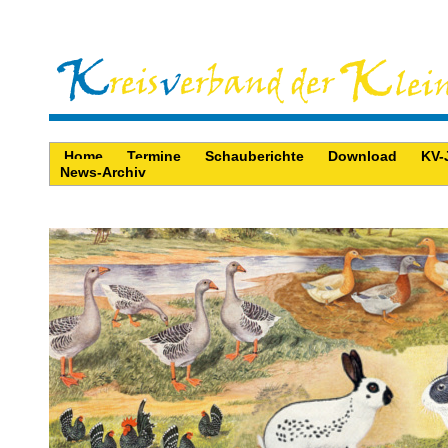
Home
Termine
Schauberichte
Download
KV-
News-Archiv