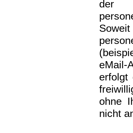
der 
person
Sowe
pers
(beisp
eMail
erfolgt
freiwil
ohne I
nicht a