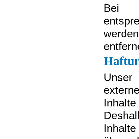
Bei 
entspr
werden
entfern
Haftun
Unser
externe
Inhalt
Deshal
Inha