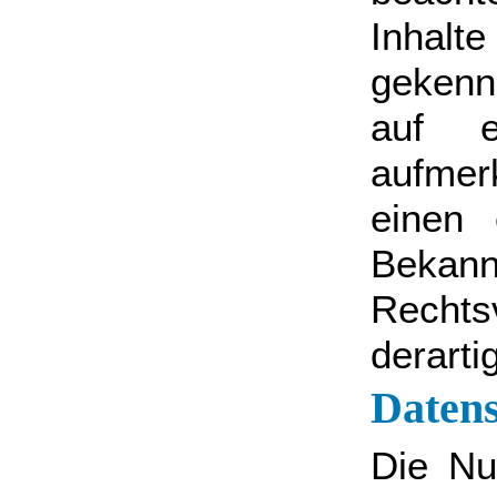
Inha
gekenn
auf ei
aufmer
einen 
Bek
Recht
derarti
Daten
Die Nu