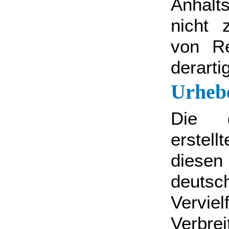
Anhalt
nicht 
von Re
derarti
Urheb
Die d
erstel
diese
deuts
Vervi
Verbr